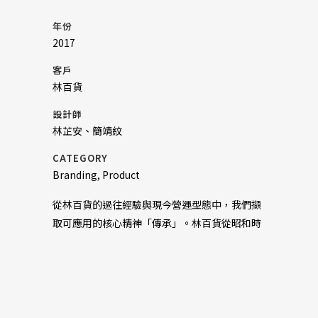
年份
2017
客戶
林百貨
設計師
林芷安、簡靖紋
CATEGORY
Branding, Product
從林百貨的過往經驗與現今營運型態中，我們擷
取可應用的核心精神「傳承」。林百貨從昭和時
期的時髦、現代，對應現今的復刻、懷舊，除了
緊扣傳承的精神，更甚而之的是希望向經典致
敬，發展新系列的商品品項。
扣合著「傳承-向經典致敬」的核心精神，我們將
場景帶回林百貨的輝煌年代-昭和時期。那個年代